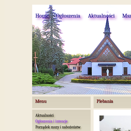
Home
Ogłoszenia
Aktualności
Msz
Menu
Plebania
Aktualności
Ogłoszenia i intencje
Porządek mszy i nabożeństw