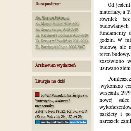
Duszpasterze
Od jesien
materiały, a 
Ks. Marian Fortuna
również bez
Ks. Maciej Małek 2019-2021
budowlanych
Ks. Zenon Feresz 2018-2019
fundamenty d
Ks. Kazimierz Bochnak 2013-2018
godzin. W mi
Ks. Krzysztof Zwoliński 2011-2013
budowę, ale 
Ks. Bartłomiej Chlap 2006-2007
teren budowy. 
zostawiono 
Archiwum wydarzeń
usuwano ziemię
Pomieszcz
Liturgia na dziś
,wykonano cen
września 1979
10 VIII Poniedziałek. Święto św.
nowej salce
Wawrzyńca, diakona i
męczennika
wykończeniow
2 Kor 9, 6-10; Ps 112, 1-2. 5-6. 7-8. 9
parkiety i p
(R.: por. 9a); J 12, 26; J 12, 24-26;
nareszcie zam