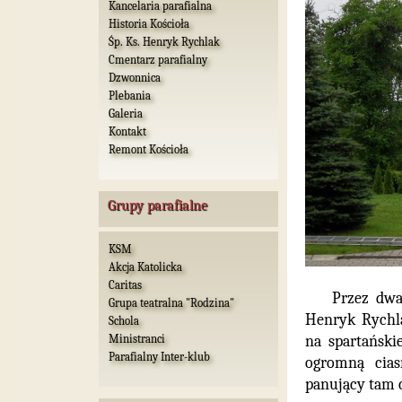
Kancelaria parafialna
Historia Kościoła
Śp. Ks. Henryk Rychlak
Cmentarz parafialny
Dzwonnica
Plebania
Galeria
Kontakt
Remont Kościoła
Grupy parafialne
KSM
Akcja Katolicka
Caritas
Przez dwa
Grupa teatralna "Rodzina"
Henryk Rychla
Schola
na spartański
Ministranci
Parafialny Inter-klub
ogromną cias
panujący tam c