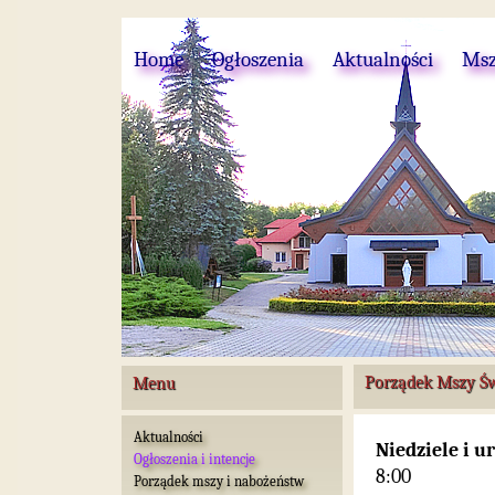
Home
Ogłoszenia
Aktualności
Msz
Porządek Mszy Św
Menu
Aktualności
Niedziele i u
Ogłoszenia i intencje
8:00
Porządek mszy i nabożeństw