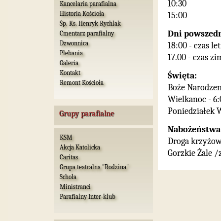
10:30
Kancelaria parafialna
Historia Kościoła
15:00
Śp. Ks. Henryk Rychlak
Dni powszedn
Cmentarz parafialny
Dzwonnica
18:00 - czas le
Plebania
17.00 - czas z
Galeria
Kontakt
Święta:
Remont Kościoła
Boże Narodzeni
Wielkanoc - 6:0
Poniedziałek W
Grupy parafialne
Nabożeństwa
KSM
Droga krzyżowa
Akcja Katolicka
Gorzkie Żale /
Caritas
Grupa teatralna "Rodzina"
Schola
Ministranci
Parafialny Inter-klub