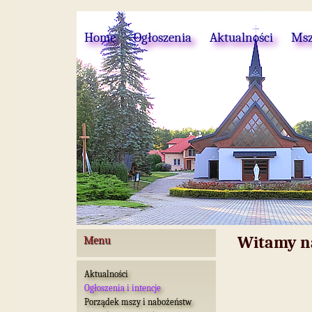
Home
Ogłoszenia
Aktualności
Msz
Witamy na
Menu
Aktualności
Ogłoszenia i intencje
Porządek mszy i nabożeństw