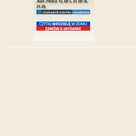
36ab. 39abcd. 41; Mt 5, 10; Mt 16,
24-28;