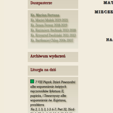
Duszpasterze
Ks. Marian Fortuna
Ks. Maciej Małek 2019-2021
Ks. Zenon Feresz 2018-2019
Ks. Kazimierz Bochnak 2013-2018
Ks. Krzysztof Zwoliński 2011-2013
Ks. Bartłomiej Chlap 2006-2007
Archiwum wydarzeń
Liturgia na dziś
7 VIII Piątek. Dzień Powszedni
albo wspomnienie świętych
męczenników Sykstusa II,
papieża, i Towarzyszy albo
wspomnienie św. Kajetana,
prezbitera
Na 2, 1. 3; 3, 1-3. 6-7; Pwt 32, 35cd-